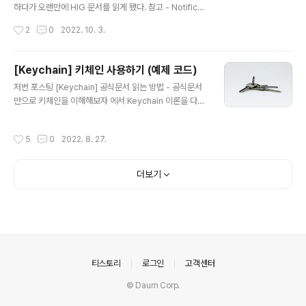
간 점으로 표시되는 형태이다. 참고 - What is a badge?
하다가 오랜만에 HIG 문서를 읽게 됐다. 참고 - Notificati
APNs란? APNs는 Apple Push Notification servic..
ons HIG 문서 요약 Notification은 사용자에게 적당한
작성시간
2
0
2022. 10. 3.
시간에 (timely), 중요한 정보를, 한눈에 (at a glance) 전
달한다. 사용자에게 notification을 보내기 전에 반드시 사
용자의 동의 (consent)를 얻어야 한다. 사용자가 동의한
[Keychain] 키체인 사용하기 (예제 코드)
이후, 대부분의 사용자는 설정 앱을 통해 notification 스
글 내용
저번 포스팅 [Keychain] 공식문서 읽는 방법 - 공식문서
타일과 notification의 중요도에 따른 알림 시간을 정한다.
만으로 키체인을 이해해보자 에서 Keychain 이론을 다뤘
Anatomy 플랫폼에 따라 notification의 다양한 스타일
다. 이제 간단한 예제를 통해 Keychain을 사용해보자. *
을 활용할 수 있다. 배너 : 잠금 화면 (lock screen), 홈 화
이 예제에서는 비밀번호를 저장하지만, 실제로는 사용자
면, 데스크탑 배지 ..
작성시간
5
0
2022. 8. 27.
인증 등 토큰을 저장하는 형태로 흔히 사용한다. 1. Keych
ain에 비밀번호 추가 (등록)하기 먼저 Keychain에 저장할
데이터 타입을 정의하자. 이번 예제에서는 password만
더보기
저장하지만, 다른 프로퍼티를 추가/저장하는 것도 가능하
다. struct Credentials { // var username: String //
이번에는 필요 없음 var password: String } Keychain
관련 Error 타입도 정의하자. enum KeychainErro..
의안내
티스토리
로그인
고객센터
© Daum Corp.