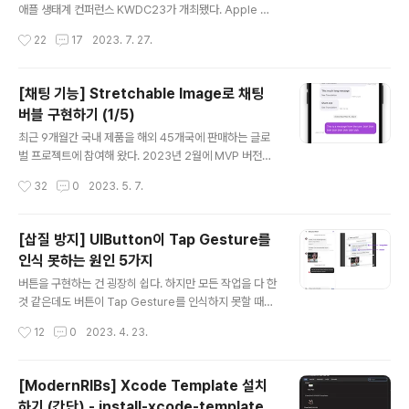
azon SHEIN 쿠팡 오늘의집 이번 포스팅에서는 이러한 C
애플 생태계 컨퍼런스 KWDC23가 개최됐다. Apple W
ount down 타이머를 구현해보고자 한다. 먼저 요구사항
WDC의 공식 후속행사 (WWDC Extra Event)로 진행된
작성시간
22
17
2023. 7. 27.
을 정리해보고, 단계별로 만들어 보자. TODO: 1. 남은 ..
최초의 국내 행사였다. 이번에 감사하게도 좋은 기회가 주
어져서 Localization을 주제로 발표를 했는데, 발표를 하
게 된 계기와 발표과정에서 배운 것들을 남겨봤다. 나중에
[채팅 기능] Stretchable Image로 채팅
발표를 준비하시는 분들에게 참고가 되었으면 한다. 1. 발
버블 구현하기 (1/5)
표 계기 5월의 어느 날 KWDC 준비위원회로부터 스피커
글 내용
제안을 받았다. 입사 후 10개월 간 글로벌 앱을 개발하면서
최근 9개월간 국내 제품을 해외 45개국에 판매하는 글로
배운 게 정말 많았지만, 쪼렙 1년차 개발자인데.. 내 미천한
벌 프로젝트에 참여해 왔다. 2023년 2월에 MVP 버전의
지식으로 발표를 해도 될까? 고민이 됐다. 그런데 제안서를
앱을 출시했고, 그 이후 앱을 고도화하는 작업을 진행하고
작성시간
32
0
2023. 5. 7.
살펴보니 개발자뿐만 아니라 디자이너, 기획자 등 App..
있다. 최근 가장 전념하고 있는 건 판매자와 구매자 간의 채
팅 기능을 개발하는 것이다. Socket 통신, Polling, Sto
mp 등 처음 접하게 된 네트워크 개념도 있었고, 글로벌 서
[삽질 방지] UIButton이 Tap Gesture를
비스라서 고민해 볼 수 있는 TimeZone, Locale, DateF
인식 못하는 원인 5가지
ormat 처리, 채팅 목록과 채팅 상세 화면의 복잡한 UI 구
글 내용
현, Up Scrolling 등 쉽지 않지만 흥미진진한 문제들을 맞
버튼을 구현하는 건 굉장히 쉽다. 하지만 모든 작업을 다 한
닥뜨리며, 단기간에 경험치를 쑥쑥 올리고 있다. 이렇게 채
것 같은데도 버튼이 Tap Gesture를 인식하지 못할 때가
팅 기능을 구현하면서 학습한 아래의 5개 주제를 시리즈
있어서 답답했던 경험이 있다. 너무 간단한 기능이라서 오
작성시간
12
0
2023. 4. 23.
형식으로 포스팅해보려 한다. 1. Str..
히려 적절한 검색 키워드를 찾거나 문제 원인을 파악하기
가 더 어려웠다. 삽질하면서 찾아낸 원인 5가지를 정리해
봤다. 1. Storyboard Connection이 잘못된 경우 해결
[ModernRIBs] Xcode Template 설치
하기 가장 간단한 오류이다. Storyboard의 버튼과 @IB
하기 (간단) - install-xcode-template.s