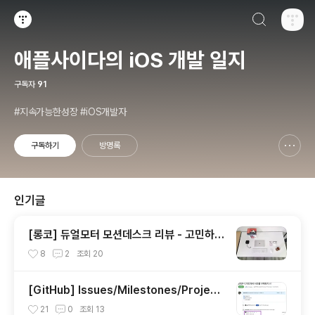
검색하기
티스토리
애플사이다의 iOS 개발 일지
구독자
91
#지속가능한성장 #iOS개발자
구독하기
방명록
신고하기 레이어
열기
인기글
[롱코] 듀얼모터 모션데스크 리뷰 - 고민하던
시간이 아깝다
8
2
조회
20
[GitHub] Issues/Milestones/Project
s 기능으로 프로젝트 관리
21
0
조회
13