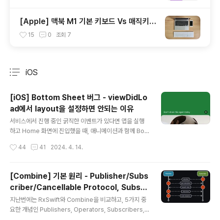
[Apple] 맥북 M1 기본 키보드 Vs 매직키보
드 비교 - 매직 키보드 리뷰
15
0
조회
7
iOS
분류 전체보기
주요 글 목록
[iOS] Bottom Sheet 버그 - viewDidLo
ad에서 layout을 설정하면 안되는 이유
글 내용
서비스에서 진행 중인 굵직한 이벤트가 있다면 앱을 실행
하고 Home 화면에 진입했을 때, 애니메이션과 함께 Bott
om Sheet (이하 바텀시트)를 띄워준다. 바텀시트를 노출
작성시간
44
41
2024. 4. 14.
하는 앱은 매우 흔하다. dim 영역이나 x 버튼을 탭하면 Sh
eet가 내려가도록 구현되어 있다. 29CM 무신사 ABLY
오늘의집 Shein 쿠팡 개인적으로 귀찮아서 습관적으로 무
[Combine] 기본 원리 - Publisher/Subs
조건 닫기 버튼을 누르긴 하지만... ㅋㅋㅋ (솔직히 사용성
criber/Cancellable Protocol, Subscr
너무 안 좋다고 생각함) 그래서인지 아마존, Etsy, Temu
글 내용
iption 메커니즘 (2/3)
같은 글로벌 앱에서는 이러한 시트를 띄우지 않고 있었다.
지난번에는 RxSwift와 Combine을 비교하고, 5가지 중
아무튼 이번에는 이러한 바텀시트를 구현하는 과정에서 겪
요한 개념인 Publishers, Operators, Subscribers,
었던 버그를 파헤쳐보려 한다. 제목에서 벌써 스포하고 있
Subscriptions, Cancellable을 간단히 알아봤다. 지난