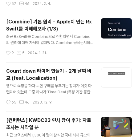
작성시간
57
46
2024. 2. 4.
듯이 ViewDidLoad 시점에 Bottom Sheet의 lay..
포스팅 [Combine] 기본 원리 - Apple이 만든 RxSwift
를 이해해 보자 (1/3)을 참고 계속해서 Combine 기본 원
리를 알아보자. 이번에는 Publisher / Subscriber / Ca
[Combine] 기본 원리 - Apple이 만든 Rx
ncellable Protocol의 개념과 Subscription 메커니즘
Swift를 이해해보자 (1/3)
을 자세히 살펴봤다. 1. Publisher Protocol AnyPublis
글 내용
her를 이해하려면, Publisher Protocol을 알아야 한다.
최근 RxSwift를 Combine으로 전환하면서 Combine
Publisher는 이벤트를 방출 (publish) 한다. 기존의 No..
의 원리에 대해 자세히 알아봤다. Combine 공식문서와 K
odeco의 Combine 자료가 큰 도움이 되었다. 개인적으
작성시간
9
5
2024. 1. 21.
로 Combine+UIKit 조합은 좋지 않은지, 꼭 SwiftUI와
함께 써야 하는지 궁금했다. 결론적으로 Combine이 firs
t-party라서 더 안전하고, 성능이 좋기 때문에 그리고 UIK
Count down 타이머 만들기 - 2개 날짜 비
it에서 사용할 수 있는 API가 많이 나왔기 때문에 (assign
교 (feat. Localization)
등등) Combine+UIKit 조합도 괜찮다!! 라는 답을 얻었
글 내용
다. Combine은 비동기 처리를 쉽게 해주는 도구이므로
앱으로 쇼핑을 하다 보면 구매를 부추기는 장치가 여럿 마
네트워크 layer, 새로 구현하는 화면 등 프로젝트 일부에만
련되어 있는데 그중 하나가 Time Deal (특정 기간 동안
사용해도 괜찮으니 여러 시도를 해보는 게 좋은 것 같다. C
할인), Flash Sale (짧은 기간동안 한정 수량을 할인) 등의
작성시간
65
46
2023. 12. 9.
ombine+UIK..
이벤트이고 일반적으로 1초마다 시간을 업데이트하는 카
운트 다운 타이머가 옆에 배치된다. 할인이 곧 끝나니 얼른
지르라는 은근한 압박을 주는데 이런 할인에 전혀 영향을
[컨퍼런스] KWDC23 연사 참여 후기: 자료
받지 않는 사용자도 있겠지만 UI/UX 관점에서 초 단위의
조사는 시작일 뿐
숫자가 계속 바뀌어서 시선이 집중되는 효과가 있다. 그래
글 내용
서 Home, PDP, 할인전 화면 등에서 주로 노출한다. Am
최근 코엑스에서 1,300여 명이 참석한 국내 최대 규모의