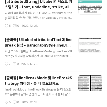
[attributedString] UILabel의 텍스트 커
g) { // ✅ 이메일 템플릿 설정 var components = URL
스텀하기 - font, underline, strike, alig
Components() components.scheme = "mailto" c
글 내용
nment, lineHeight, paragraphStyle
omponents.path = "whatWeEat_help@gmail.co
나중에 복붙해서 사용하려고UILabel의 attributedStrin
m" // 메일 주소 components.queryItems = [ URLQ
g 설정값을 간단히 정리해봤다. private lazy var custo
ueryItem(name..
mLabel: UILabel = { let label = UILabel() label.tra
작성시간
5
0
2022. 12. 21.
nslatesAutoresizingMaskIntoConstraints = false
label.numberOfLines = 0 let paragraphStyle = N
SMutableParagraphStyle() paragraphStyle.lineB
[줄바꿈] UILabel attributedText에 line
reakMode = .byTruncatingTail paragraphStyle.li
Break 설정 - paragraphStyle.lineBrea
neBreakStrategy = .hangulWordPriority paragra
글 내용
kMode
phStyle.alignment = .center paragraphSty..
지난 포스트 [줄바꿈] lineBreakMode 및 lineBreakSt
rategy 차이점을 작성하면서 UILabel에 attributedTe
xt를 사용하는 경우에는 label.lineBreakMode가 무시
작성시간
2
0
2022. 12. 20.
되고, attributedText의 paragraphStyle.lineBreak
Mode를 설정해야 한다는 걸 봤다. 근데 실험해보니 잘못
된 정보였음.. 🫠🫠🫠 둘 다 사용했을 때 마지막에 설정한
[줄바꿈] lineBreakMode 및 lineBreakS
값으로 적용되는 것을 확인했다. 아래처럼 2개 방법으로
trategy 차이점 - 둘 다 필요할지도
코드를 작성해서 비교해봤다. 방법-1. label.lineBreakM
글 내용
ode 먼저 -> paragraphStyle.lineBreakMode 나중
lineBreakMode, lineBreakStrategy는 둘 다 필요할
에 설정 방법-2. paragraphStyle.lineBreakMode 먼
까? 결론부터 말하자면 원하는 스타일에 따라 둘 다 필요할
저 -> label.lineBreakMo..
수도 있다. UILabel의 텍스트가 길어질 때 한글 단어 기준
작성시간
5
0
2022. 12. 18.
으로 줄바꿈하기 위해 lineBreakStrategy = .hangulW