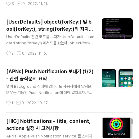
작성시간
3
0
2022. 11. 11.
덕분에 사용자가 AppStore에서 해당 앱을 직접 검색할
필요가 없다. 구글링을 통해 간단히 방법을 찾을 수 있었다.
검색 키워드 - ios how to link appstore Stack overf
[UserDefaults] object(forKey:) 및 b
low > How to link to apps on the app store에서
ool(forKey:), string(forKey:)의 차이점
시킨대로 했더니 잘 된다. @objc private func update
글 내용
은?
ButtonTapped() { let appID = "1234" let appStor
UserDefaults 관련 코드를 보다가 UserDetaults.stan
eURL = "itms-apps://itunes.apple.com/app/id\(a
dard.string(forKey:) 메서드를 봤는데, object(forKe
ppID)" gu..
y:) 메서드와의 차이점이 궁금해서 검색해봤다. UserDef
작성시간
2
0
2022. 11. 6.
aults, 기본적인 key-value pair와의 차이점에 대한 기
본적인 설명은 생략했다. UserDefaults 관련 메서드는
이렇게 다양한데, 저장값을 string, bool, integer, dou
[APNs] Push Notification 보내기 (1/2)
ble 등 타입별로 구분하면 번거로우니까 한 방에 퉁쳐서
- 관련 공식문서 요약
저장할 수 있는 object를 쓰는 게 낫지 않을까? 하는 생각
글 내용
을 했다. -> 결론적으로 아니었음 공식문서 우선 공식문서
앱이 Background 상태에 있더라도 사용자에게 알림을
를 살펴봤다. 대표적인 메서드인 object(forKey:) / bool
띄우는 기능인 Push Notification에 대해 알아보자. *No
(forKey:) / string(forKey:)..
tification의 디자인은 HIG 문서 요약본 포스트를 참고 이
작성시간
1
0
2022. 10. 17.
번 포스팅에서는 공식문서를 훑어보고, 다음 포스팅에서 N
otification 관련 4가지 주체에 대해 정리하면서, 예제 코
드를 작성해볼 계획이다. Push Notification이란? 특정
[HIG] Notifications - title, content,
앱에서 사용자에게 알림을 띄우는 것을 말하는데, 아래 화
actions 설정 시 고려사항
면처럼 잠금 화면, 알림 센터, 배너, 사운드, 배지 등의 형태
글 내용
가 있다. 여기서 배지 (Badge)란 아래처럼 앱 우상단에 빨
APNs (Apple Push Notification service)를 스터디