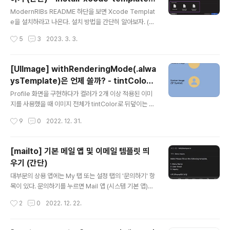
Action 메서드의 연결이 잘못된 경우이다. 여러 개의 버튼
글 내용
h
또는 action 메서드를 복붙해서 만들었거나, 단순히 드래
ModernRIBs README 하단을 보면 Xcode Templat
그를 잘못해서 발생한다. 아래처럼 Touch Up Inside 이
e을 설치하라고 나온다. 설치 방법을 간단히 알아보자. (sc
벤트에 연결된 메서드가 1개 여야 정상동작한다. 코드로 UI
ript라길래 Build Phases의 Run script 말하는 줄 알았
작성시간
5
3
2023. 3. 3.
를 그리는 작업에 익숙해졌는데, 반년만에 다시..
는데 아니었음..) 참고로 Template을 추가하면 new file
을 생성할 때 아래처럼 선택이 가능하다. ModernRIBs T
emplate 설치 방법 1. 프로젝트 파일을 준비한다. 2. Coc
[UIImage] withRenderingMode(.alwa
oaPod 또는 SPM으로 ModernRIBs 프레임워크를 설
ysTemplate)은 언제 쓸까? - tintColor
치한다. 3. https://github.com/DevYeom/ModernRI
글 내용
가 적용되는 영역만 남길 때
Bs 코드를 다운받는다. 4. 해당 폴더로 이동한 뒤 터미널에
Profile 화면을 구현하다가 컬러가 2개 이상 적용된 이미
아래를 입력한다. $ cd tooling // Template 파일이 to
지를 사용했을 때 이미지 전체가 tintColor로 뒤덮이는 문
oling에 위치해있음 $ sh ins..
제가 발생했다. (왼쪽처럼 구현하고 싶었는데, 오른쪽처럼
작성시간
9
0
2022. 12. 31.
나타남) 대부분의 화면에서 이미지를 올릴 때 rendering
Mode를 .alwaysTemplate으로 설정했는데, 이게 원인
이었다. 이미지의 renderingMode 3개 종류인 autom
[mailto] 기본 메일 앱 및 이메일 템플릿 띄
atic/alwaysOriginal/alwaysTemplate을 정리했다.
우기 (간단)
결론 2개 종류의 이미지를 일반 화면 및 TabBar에 올리
글 내용
고, Rendering Mode를 automatic, alwaysOrigina
대부분의 상용 앱에는 My 탭 또는 설정 탭의 '문의하기' 항
l, alwaysTemplate 순으로 지정해봤다. Custom Ima
목이 있다. 문의하기를 누르면 Mail 앱 (시스템 기본 앱)을
ge : 흰색, 회색 2개 컬러가 사용된 이미지 System ..
띄우면서 이메일을 작성하도록 사용자를 유도할 수 있는
작성시간
2
0
2022. 12. 22.
데, 이때 수신자 메일주소, 제목, 내용에 미리 원하는 값을
채워서 이메일 템플릿을 만들 수 있다. private func sho
wEmailWithTemplate(subject: String, body: Strin