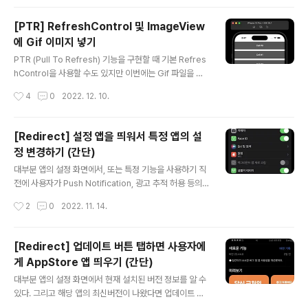
ordPriority를 사용한 적이 있었는데, 이때 lineBreakSt
rategy가 lineBreakMode를 대체 가능한 거라고 착각
[PTR] RefreshControl 및 ImageView
했다. 근데 아니었음.. 둘의 차이점을 알아보자. 결론 아래
에 Gif 이미지 넣기
같은 스타일로 구현하고 싶다면 lineBreakMode, lineB
글 내용
reakStrategy 둘 다 필요하다. 1. lineBreakMode 공
PTR (Pull To Refresh) 기능을 구현할 때 기본 Refres
식문서를 보자. NSParagraphStyle - lineBreakMod
hControl을 사용할 수도 있지만 이번에는 Gif 파일을 넣
e 음? 공식문서에 첫 문단에 정답이 ..
어서 만들어봤다. Gif 이미지 처리에 대한 포스팅이 별로
작성시간
4
0
2022. 12. 10.
없어서 기록해본다. 이건 Apple에서 제공하는 default R
efreshControl이다. Gif를 적용한 RefreshControl을
아래처럼 만들어봤다. RefreshControl의 목적은 "지금
[Redirect] 설정 앱을 띄워서 특정 앱의 설
Loading 중임. 잠시만 기다려" 이므로 좀 더 Loading 효
정 변경하기 (간단)
과스러운 Gif를 써도 된다. 이번에는 애니메이션을 설명하
글 내용
려고 호머 심슨 Gif를 가져왔다. 3단계만 있으면 된다. 매
대부분 앱의 설정 화면에서, 또는 특정 기능을 사용하기 직
우 간단하다. 1. Gif를 넣어서 ImageView 초기화 2. Ref
전에 사용자가 Push Notification, 광고 추적 허용 등의
reshControl에다가 Gif 올리기 3. Colle..
설정값을 변경할 수 있도록 기본 설정 앱 (Settings 앱)을
작성시간
2
0
2022. 11. 14.
띄워준다. 덕분에 사용자가 설정 앱을 열고, 특정 앱을 찾아
볼 필요가 없다. 구글링으로 간단히 찾을 수 있었다. 검색
키워드 : ios how to show settings app Stack over
[Redirect] 업데이트 버튼 탭하면 사용자에
flow > Opening the Settings app from another a
게 AppStore 앱 띄우기 (간단)
pp에 나온 대로 해보니 잘 실행된다. private func show
글 내용
AppSettings() { guard let settingsURL = URL(stri
대부분 앱의 설정 화면에서 현재 설치된 버전 정보를 알 수
ng: UIApplication.openSettingsURLString) else ..
있다. 그리고 해당 앱의 최신버전이 나왔다면 업데이트 버
튼을 탭했을 때, 사용자에게 AppStore 화면을 띄워준다.