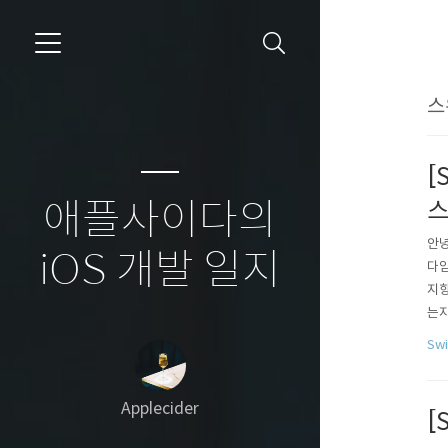
스
[
애플사이다의
안녕
iOS 개발 일지
다임
지향
는지
을 
Swi
작용
Applecider
[