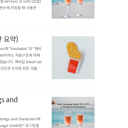
rrays), 2) sets (집합),
 상수/변수에 저장할 때 사용한다.
nique) Dictio..
단 요약)
pes에 "Hashable"과 "해쉬
able)이라는 자료구조에 대해
니다. 해쉬값 (Hash Val
 간단한 숫자로 만든 것을 해
4bit의 Int값으로 변환한 것
gs and
ngs and Characters에
uage Guide란? 포스팅을