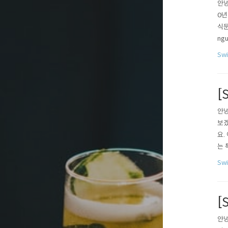
안녕
0년
식문
ngu
Fu
Sw
nt o
[
안녕
보겠
요.
는 
이 
Sw
의 
[
안녕