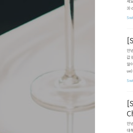
세요.
3)
Ar
Sw
[
안녕
값 
알아
ue
쉬값
Swi
이다
[
C
안녕
대해