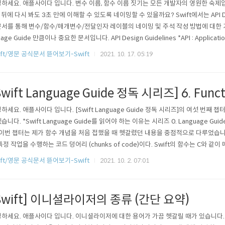
하세요. 애플사이다 입니다. 변수 이름, 함수 이름 짓기는 모든 개발자의 영원한 숙제입
 뒤에 다시 봐도 3초 만에 이해할 수 있도록 네이밍할 수 있을까요? Swift에서는 API Des
서를 통해 변수/함수/매개변수/전달인자 레이블의 네이밍 및 주석 작성 방법에 대한 기준
age Guide 만큼이나 중요한 문서입니다. API Design Guidelines *API : Application
ndamentals (기본 원칙) 1. 사용 시점을 기준으로 명확히 작성하는 것이 가장 중요한 목표이다.
ift/영문 공식문서 뜯어보기-Swift
2021. 10. 17. 05:19
f use is your ..
Swift Language Guide 정독 시리즈] 6. Funct
하세요. 애플사이다 입니다. [Swift Language Guide 정독 시리즈]의 여섯 번째 챕터
습니다. *Swift Language Guide를 읽어야 하는 이유는 시리즈 0. Language G
 이번 챕터는 제가 함수 개념을 처음 접했을 때 헷갈렸던 내용을 중점적으로 다루었습니다. F
특정 작업을 수행하는 코드 덩어리 (chunks of code)이다. Swift의 함수는 C와 같이 
없는 간단한 함수부터 Object-C와 같이 여러 매개변수와 전달인자 레이블 (argument 
ift/영문 공식문서 뜯어보기-Swift
2021. 10. 2. 07:01
함수까지 다양한 함수를 나타낼 수 있는 유연한 문법..
Swift] 이니셜라이저의 종류 (간단 요약)
하세요. 애플사이다 입니다. 이니셜라이저에 대한 용어가 가끔 헷갈릴 때가 있습니다.