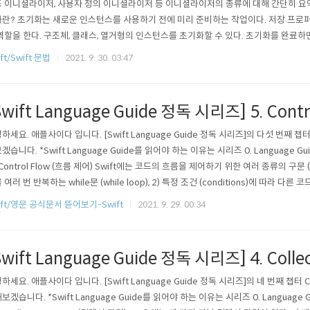
 이니셜라이저, 사용자 정의 이니셜라이저 등 이니셜라이저의 종류에 대해 간단히 요
란? 초기화는 새로운 인스턴스를 사용하기 전에 미리 준비하는 작업이다. 저장 프로
역할을 한다. 구조체, 클래스, 열거형의 인스턴스를 초기화할 수 있다. 초기화를 완료하
티의 값이 확정된다. (옵셔널 저장 프로퍼티는 제외) 저장 프로퍼티에 초기값을 지정하는
ft/Swift 문법
2021. 9. 30. 03:47
퍼티를 정의할 때 프로퍼티 기본값 (default value)를 할당한다. 2) 이니셜라이저를 실행하
Swift Language Guide 정독 시리즈] 5. Contr
하세요. 애플사이다 입니다. [Swift Language Guide 정독 시리즈]의 다섯 번째 챕터 
겠습니다. *Swift Language Guide를 읽어야 하는 이유는 시리즈 0. Language
 Control Flow (흐름 제어) Swift에는 코드의 흐름을 제어하기 위한 여러 종류의 구문 (st
 여러 번 반복하는 while문 (while loop), 2) 특정 조건 (conditions)에 따라 다른 코드
 실행하는 if / guard/ switch문, 3) 코드의 실행 흐름 (flow of execution)을 다
ift/영문 공식문서 뜯어보기-Swift
2021. 9. 29. 00:34
Swift Language Guide 정독 시리즈] 4. Collec
하세요. 애플사이다 입니다. [Swift Language Guide 정독 시리즈]의 네 번째 챕터 Col
보겠습니다. *Swift Language Guide를 읽어야 하는 이유는 시리즈 0. Languag