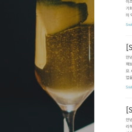
이즈
기화
의 
로퍼
Swi
프로
e)..
[
안녕
해보
요.
업을
e)를
Sw
[
안녕
리해