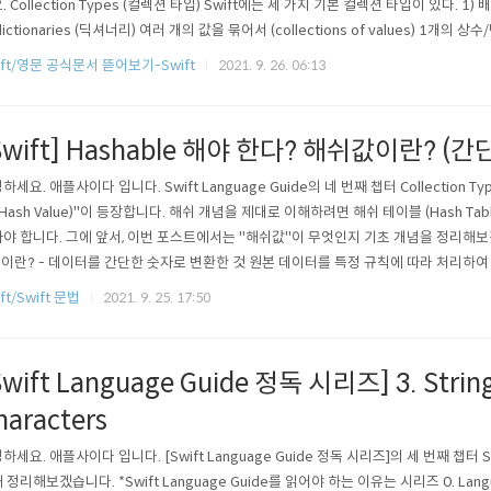
 Collection Types (컬렉션 타입) Swift에는 세 가지 기본 컬렉션 타입이 있다. 1) 배열 (a
 dictionaries (딕셔너리) 여러 개의 값을 묶어서 (collections of values) 1개의
ray는 순서가 있는 값의 묶음이다. Set는 순서가 없는 값의 묶음이며, 값은 중복되지 않는다. (u
ift/영문 공식문서 뜯어보기-Swift
2021. 9. 26. 06:13
Swift] Hashable 해야 한다? 해쉬값이란? (간
하세요. 애플사이다 입니다. Swift Language Guide의 네 번째 챕터 Collection Ty
(Hash Value)"이 등장합니다. 해쉬 개념을 제대로 이해하려면 해쉬 테이블 (Hash T
야 합니다. 그에 앞서, 이번 포스트에서는 "해쉬값"이 무엇인지 기초 개념을 정리해보겠습
) 이란? - 데이터를 간단한 숫자로 변환한 것 원본 데이터를 특정 규칙에 따라 처리하여
이라고 한다. 정확히는 원본 데이터 (객체)를 해쉬 함수 (hash function)을 사용하여 6
ft/Swift 문법
2021. 9. 25. 17:50
. ✅ 2개의 데이터를 비교할 때, 데이터가 동일하면 각 ..
Swift Language Guide 정독 시리즈] 3. Strin
haracters
하세요. 애플사이다 입니다. [Swift Language Guide 정독 시리즈]의 세 번째 챕터 Stri
 정리해보겠습니다. *Swift Language Guide를 읽어야 하는 이유는 시리즈 0. Lang