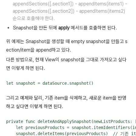
appendSections([.section1]) - appendItems(items1) -
appendSections([.section2]) - appendItems(items2)
순으로 호출해야 한다.
Snapshot을 만든 뒤에
apply
메서드를 호출하면 된다.
위 예제는 Snapshot을 생성할 때 empty snapshot을 만들고 s
ection/item을 append하고 있다.
다른 방법으로, 현재 View의 snapshot을 그대로 가져오고 싶다
면 이렇게 하면 된다.
let snapshot = dataSource.snapshot()
그리고 예제와 달리, 기존 item을 삭제하고, 새로운 item을 반영
하고 싶다면 이렇게 하면 된다.
private func deleteAndApplySnapshot(newListProducts: [
    let previousProducts = snapshot.itemIdentifiers(in
    snapshot.deleteItems(previousProducts)  // 기존 i