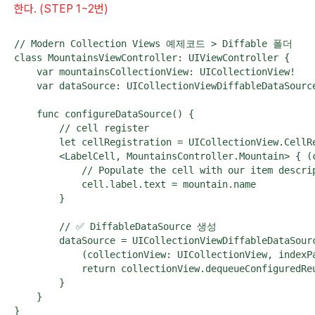
한다. (STEP 1~2번)
// Modern Collection Views 예제코드 > Diffable 폴더

class MountainsViewController: UIViewController {

    var mountainsCollectionView: UICollectionView!

    var dataSource: UICollectionViewDiffableDataSource
    func configureDataSource() {

        // cell register

        let cellRegistration = UICollectionView.CellRe
        <LabelCell, MountainsController.Mountain> { (c
            // Populate the cell with our item descrip
            cell.label.text = mountain.name

        }

        // ✅ DiffableDataSource 생성

        dataSource = UICollectionViewDiffableDataSour
            (collectionView: UICollectionView, indexP
            return collectionView.dequeueConfiguredRe
        }

    }

}
