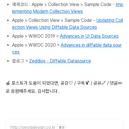
예제코드 : Apple >
Collection View >
Sample Code -
Imp
lementing Modern Collection Views
Apple > Collection View > Sample Code -
Updating Coll
ection Views Using Diffable Data Sources
Apple > WWDC 2019 >
Advances in UI Data Sources
Apple > WWDC 2020 >
Advances in diffable data sour
ces
블로그 >
Zeddios - Diffable Datasource
🍎 포스트가 도움이 되었다면, 공감🤍 / 구독🍹 / 공유🔗 / 댓글✏️
로 응원해주세요. 감사합니다.
http://siestadesign.co.kr
광고