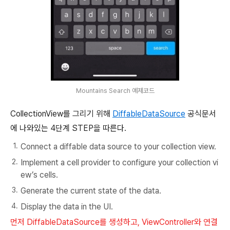
Mountains Search 예제코드
CollectionView를 그리기 위해
DiffableDataSource
공식문서
에 나와있는 4단계 STEP을 따른다.
Connect a diffable data source to your collection view.
Implement a cell provider to configure your collection vi
ew’s cells.
Generate the current state of the data.
Display the data in the UI.
먼저 DiffableDataSource를 생성하고, ViewController와 연결