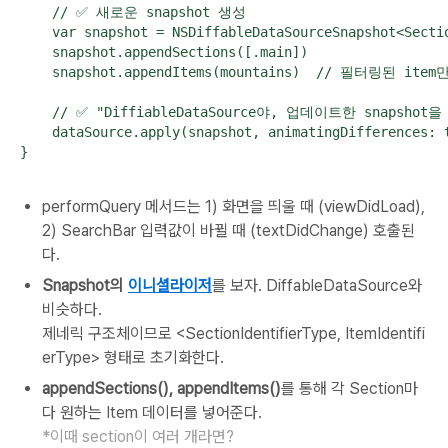
    // ✅ 새로운 snapshot 생성

    var snapshot = NSDiffableDataSourceSnapshot<Sectio
    snapshot.appendSections([.main])

    snapshot.appendItems(mountains)  // 필터링된 ite
    // ✅ "DiffiableDataSource야, 업데이트한 snapshot
    dataSource.apply(snapshot, animatingDifferences: t
}
performQuery 메서드는 1) 화면을 띄울 때 (viewDidLoad),
2) SearchBar 입력값이 바뀔 때 (textDidChange) 호출된
다.
Snapshot의
이니셜라이저
를 보자. DiffableDataSource와
비슷하다.
제네릭 구조체이므로 <SectionIdentifierType, ItemIdentifi
erType> 형태로 초기화한다.
appendSections(), appendItems()
를 통해 각 Section마
다 원하는 Item 데이터를 넣어준다.
*이때 section이 여러 개라면?