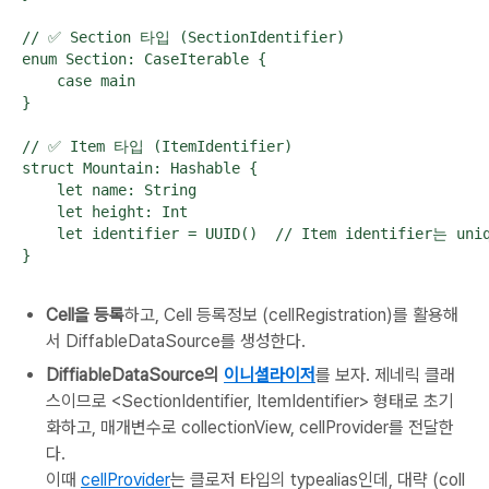
// ✅ Section 타입 (SectionIdentifier)

enum Section: CaseIterable {

    case main

}

// ✅ Item 타입 (ItemIdentifier)

struct Mountain: Hashable {

    let name: String

    let height: Int

    let identifier = UUID()  // Item identifier는 u
}
Cell을 등록
하고, Cell 등록정보 (cellRegistration)를 활용해
서 DiffableDataSource를 생성한다.
DiffiableDataSource의
이니셜라이저
를 보자. 제네릭 클래
스이므로 <SectionIdentifier, ItemIdentifier> 형태로 초기
화하고, 매개변수로 collectionView, cellProvider를 전달한
다.
이때
cellProvider
는 클로저 타입의 typealias인데, 대략 (coll