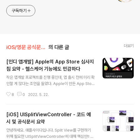
구독하기
더보기
iOS/영문 공식문서 뜯어보기-iOS
의 다른 글
[인디 앱개발] Apple의 App Store 심사지
침 요약 - 헬스케어 기능에도 민감하다
글 내용
작은 앱개발 프로젝트를 진행 중인데, 앱 출시 전에 미리 확
인할 게 많다는 조언을 들었다. Apple이 만든 App Stor
e 심사지침 (App Store Review Guidelines)이 그 중
8
0
2022. 5. 22.
하나이다. 와이어프레임 (화면설계서)을 작성하는 단계에
서 읽는 것을 추천한다. 본문의 주요 포인트와 다소 의외였
던 점을 정리해봤다. 앱 승인신청 시 체크리스트 앱에 cras
[iOS] UISplitViewController - 코드 예
h 및 버그가 있는지 테스트하기 앱 정보와 메타데이터가 정
확한지 확인하기 앱 심사 팀이 연락할 경우를 대비하여 개
시 및 공식문서 요약
글 내용
발자 연락처 업데이트하기 실제 시연 계정, 로그인 정보, 기
안녕하세요. 애플사이다입니다. Split View를 구현하기
타 하드웨어 또는 앱 심사에 필요한 리소스 제공하기 백엔
위해 필요한 UISplitViewController에 대해 핵심만!! 정
드 서비스 활성화하기 필요한 경우, 불명확한기능이나