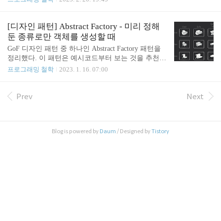
있다. 패턴 설명 Command의 사전적 정의는 “명령, 명
자를 만들게 되는데, 가독성이 떨어지고, 사용하지
령어”이다. Command 패턴에서는 실행할 작업을..
않는 매개변수가 존재하므로 비효율적이라는 문제가
있다. 패턴 설명 복잡한 객체를 단계별로 생성하는
[디자인 패턴] Abstract Factory - 미리 정해
패턴이다. 객체를 생성하는 과정에서 해당 객체에 접
둔 종류로만 객체를 생성할 때
근 불가하도록 막는다. Builder를 통해 객체를 초기화
GoF 디자인 패턴 중 하나인 Abstract Factory 패턴을
하고, 외부에서 프로퍼티값을 메서드 주입받아 객체
정리했다. 이 패턴은 예시코드부터 보는 것을 추천한
를 완성한다. Director를 선택적으로 활용할 수 있다.
다. - Ref : 도서 , Alexander Shvets 저 문제 상황 가구
프로그래밍 철학
2023. 1. 16. 07:00
Build 관련 메서드들의 실행 순서를 정의하는 역할을
판매 앱 개발과정에서 세트 제품군 (a family of reloat
담당한다. 객체를 종류별로 구분하여 생성 과정을 분
ed products)이 있다. (ex. 의자, 소파, 커피테이블) 또
기처리하고자 할 때 활용하면 좋다. 장점 복잡한 객
한 해당 세트 제품군에는 여러 스타일의 변형 (variant
Prev
Next
체를 단계적으로 생성하거나, 생성 단계를..
s)이 있다. (ex. 아르데코, 빅토리안, 현대식) 고객이
가구를 주문하면, 동일한 스타일로 가구세트를 통일
해야 하는 상황이다. 또한 새로운 제품 (새로운 스타
Blog is powered by
Daum
/ Designed by
Tistory
일)이 자주 추가되므로 매번 기존 코드를 수정하는
번거로움을 피하고 싶다. 패턴 설명 이 패턴은 말로
설명하면 복잡한데, 예시를 보면 매우 쉽다. 😞 요약
:..