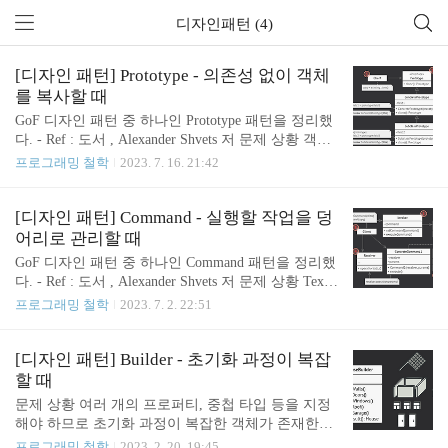
디자인패턴 (4)
[디자인 패턴] Prototype - 의존성 없이 객체
를 복사할 때
GoF 디자인 패턴 중 하나인 Prototype 패턴을 정리했
다. - Ref : 도서 , Alexander Shvets 저 문제 상황 객체
A가 있고, 해당 객체의 복사본을 만들고 싶은 상황이
프로그래밍 철학
2023. 7. 16. 21:42
다. 이때 새로운 객체 인스턴스를 생성하고, 원본 (객
체 A)의 프로퍼티 값들을 새 객체에 모두 복사하는
방법이 있다. 문제점 : 객체의 프로퍼티 중 일부가 비
[디자인 패턴] Command - 실행할 작업을 덩
공개라면 외부에서 접근할 수 없다. 또한 복사하려면
어리로 관리할 때
원본을 알아야 하므로 해당 객체에 대한 의존성이 생
GoF 디자인 패턴 중 하나인 Command 패턴을 정리했
긴다. 패턴 설명 요약 : 의존성 없이 객체를 복사하는
다. - Ref : 도서 , Alexander Shvets 저 문제 상황 Text
생성 패턴이다. Prototype = 시제품, 시험용으로 만들
Editor 프로그램을 개발하는 중이며, 텍스트를 저장
프로그래밍 철학
2023. 7. 2. 22:51
어 본 샘플 제품 실제 산업의 프로토타입 : 대량 생산
할 Save Button을 만들었다. Button을 상속받아 자식
이전에 테스트용으로 만드는 샘플 제품 프로그래밍
클래스로 Save Button을 구현한 뒤, save 기능을 추가
의 프로토타입 : 세포 분열과 비슷함. ‘..
했다. 그런데 Save Button 뿐만 아니라 Ctrl+C 단축키
[디자인 패턴] Builder - 초기화 과정이 복잡
로도 복사를 하고 싶고, 텍스트와 서식을 동시에 복
할 때
사할 Super Save Button을 추가하고 싶어졌다. 기존
문제 상황 여러 개의 프로퍼티, 중첩 타입 등을 지정
방식으로 하면 버튼/단축키에 중복 코드가 생기고,
해야 하므로 초기화 과정이 복잡한 객체가 존재한다.
자식클래스 종류가 너무 많아질 수 있다는 문제점이
이때 모든 가능한 매개변수를 포함하는 거대한 생성
프로그래밍 철학
2023. 2. 20. 19:45