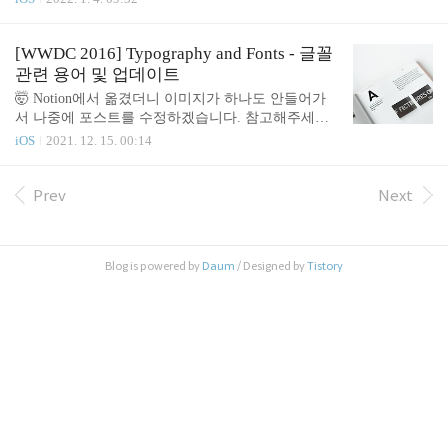
할 수 있다. 1. Size Classes ✅ Compact / Regular로 구
tor-WWDC-2019-5fc6c78954fd43f3bd674bdff4c00bd9
분되는 Size Class를 통해 화면크기의 종류를 구분한
안녕하세요. 애플사이다 입니다. 저번 Typography an
다..
d Fonts 포스팅에 이어서 Accessibility에 대해 알아보
[WWDC 2016] Typography and Fonts - 글꼴
겠습니다. Apple은 앱을 Accessibility 측면에서 분석
관련 용어 및 업데이트
하여 보완점을 제시하는 Accessibility Inspector 툴을
🤯 Notion에서 옮겼더니 이미지가 하나도 안들어가
제공합니다. Xcode에 내장되어 있어서 바로 사용해
서 나중에 포스트를 수정하겠습니다. 참고해주세요.
볼 수 있습니다. Accessibility Inspector도 완벽하지 않
Notion 링크 : https://www.notion.so/Typography-and-Fo
iOS
2021. 12. 15. 00:14
은 하나의 툴이기 때문에 Inspect..
nts-WWDC-2016-20a9d963ebeb42b38a671a81917b3153
안녕하세요. 애플사이다 입니다. 거의 한 달만의 포
스팅입니다. 개념을 완벽히 익히고 나서 포스팅을 하
Prev
Next
고 싶다는 욕심이 있었는데 좀 내려놓아야 할 것 같
아요. 아니면 야곰 아카데미 캠프 생활을 하는 동안
글을 하나도 못쓸 것 같아요. 요즘은 Apple의 Accessi
Blog is powered by
Daum
/ Designed by
Tistory
bility 기능에 대해 배우고 있습니다. Accessibility에
대한 내용은 Apple의 HIG 문서에서 확인할 수 있는
데, 누구나, 신체적인 장애가 있어도 Appl..