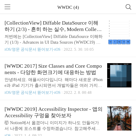
WWDC (4)
[CollectionView] Diffable DataSource 이해
하기 (2/3) - 흔히 하는 실수, Modern Collecti
on Views 예제 코드
저번에는 [CollectionView] Diffable DataSource 이해하
기 (1/3) - Advances in UI Data Sources (WWDC19) 포
스팅에서 Diffable DataSource의 장점과 기초 개념을
iOS/영문 공식문서 뜯어보기-iOS
2022. 5. 30. 10:05
알아봤다. 이번에는 Implementing Modern Collection
Views 예제 코드를 보면서 이해도를 높여보자. 흔히
하는 실수-1 Diffable DataSource는 간단해 보이지만
[WWDC 2017] Size Classes and Core Compo
막상 써보면 막히는 부분이 있는데, 보통 프로젝트에
nents - 다양한 화면크기에 대응하는 방법
서는 여러 종류의 Section을 사용하거나, 여러 종류의
안녕하세요. 애플사이다입니다. 해마다 새로운 iPhon
Custom Cell을 쓰기 때문인 것 같다. 특히 처음 사용
e과 iPad 기기가 출시되면서 개발자들은 여러 가지
할 때 가장 흔히 발생하는 문제가 ❗ "여러 Section에
화면 크기에 대응해야 하는 숙명이 생겼습니다. 🤢🤢
iOS/영문 공식문서 뜯어보기-iOS
2022. 2. 8. 00:48
동일한 Item을 반영하는 것" 때문이다. 이 경..
이 문제를 해결하기 위해 Apple은 어떤 전략을 만들
었을까요? WWDC 2017의 Size Classes and Core Comp
onents 세션을 통해 알아보겠습니다. (8분짜리 영상이
[WWDC 2019] Accessibility Inspector - 앱의
라 부담이 없으니 구경해보세요!) iPhone/iPad 기기,
Accessibility 구멍을 찾아보자
화면 크기가 다양해지고, Multi Window가 등장했다.
🤯 Notion에서 옮겼더니 이미지가 하나도 안들어가
개발자가 고려해야 할 화면크기 종류가 많아 보일 수
서 나중에 포스트를 수정하겠습니다. 참고해주세요.
있지만, 기본 프레임워크를 통해 프로세스를 단순화
Notion 링크 : https://www.notion.so/Accessibility-Inspec
iOS
2022. 1. 4. 09:32